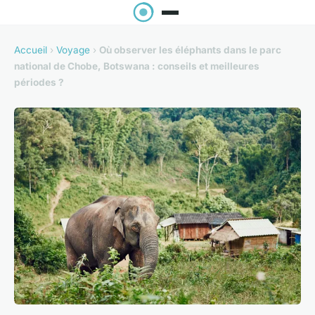
Accueil
›
Voyage
›
Où observer les éléphants dans le parc
national de Chobe, Botswana : conseils et meilleures
périodes ?